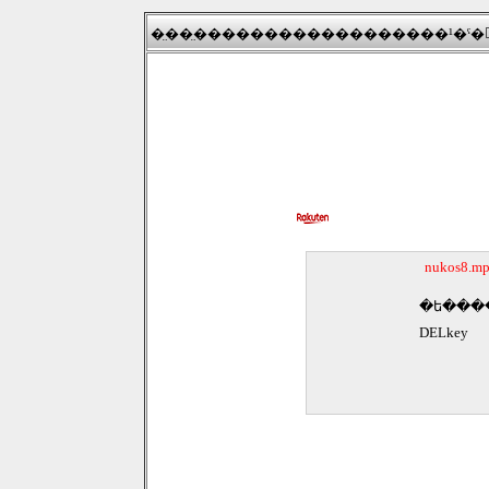
�̤��̤������������������¹�ˤ�
�ե���
DELkey